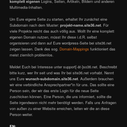
komplett eigenen
Logins, Seiten, Artikeln, Bildern und anderen
Multimedia-Inhalten.
Um Eure eigene Seite zu starten, erhaltet Ihr zunächst eine
Subdomain nach dem Muster:
projekt-name.site36.net
. Für
viele Projekte reicht das auch völlig aus. Wollt Ihr eine komplett
eigenen Domain nutzen, müsst Ihr diese i.d.R. selbst
organisieren und dann auf Eure wordpress-Seite bei site36.net
zeigen lassen. Dank des sog.
Domain-Mappings
funktioniert das
meist ziemlich problemlos.
Meldet Euch bei Interesse unter support[-ät-]so36.net. Beschreibt
bitte kurz, wer Ihr seit und was Ihr bei site36.net vorhabt. Nennt
uns Eure
wunsch-subdomain.site36.net
. Außerdem brauchen
wir eine verbindliche Ansprechpartner*in für uns. Das sollte eine
Person sein, der wir das erste Login für die neue Seite
zuschicken können. Eine Person, die uns informiert, sollte die
Seite irgendwann nicht mehr benötigt werden. Falls uns Anfragen
von außen zu einer Website erreichen, leiten wir die an diese
Person weiter.
EN: